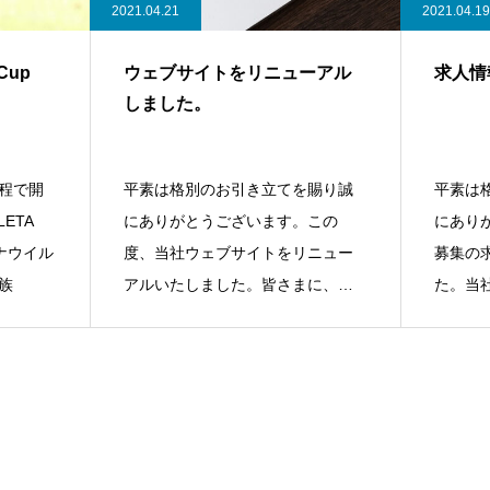
2021.04.21
2021.04.19
Cup
ウェブサイトをリニューアル
求人情
。
しました。
程で開
平素は格別のお引き立てを賜り誠
平素は
ETA
にありがとうございます。この
にあり
ロナウイル
度、当社ウェブサイトをリニュー
募集の
族
アルいたしました。皆さまに、よ
た。当
り見やすく、分
事をし